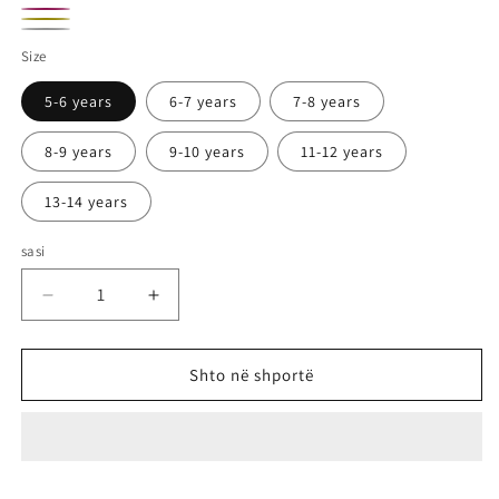
Purple
green
Pinkk
Yellow
White
Size
5-6 years
6-7 years
7-8 years
8-9 years
9-10 years
11-12 years
13-14 years
sasi
Zvogëlo
Rrit
sasinë
sasinë
për
për
Cycling
Cycling
Shto në shportë
leggings
leggings