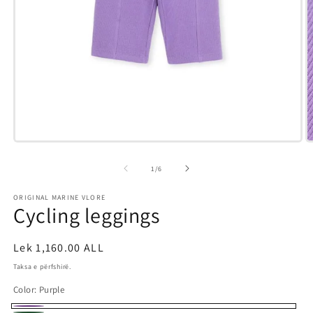
Hap
H
median
m
1
6
e
1
/
6
në
n
modalitet
m
ORIGINAL MARINE VLORE
Cycling leggings
Çmimi
Lek 1,160.00 ALL
i
Taksa e përfshirë.
rregullt
Color:
Purple