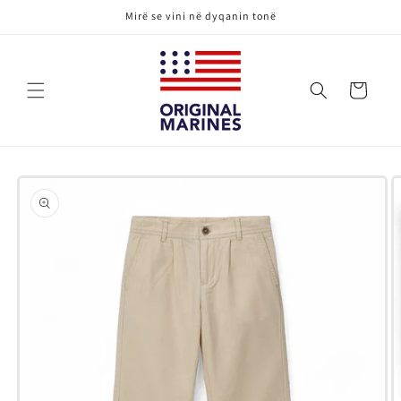
Kalo te
Mirë se vini në dyqanin tonë
përmbajtja
Karrocë
Kalo te
informacioni
i produktit