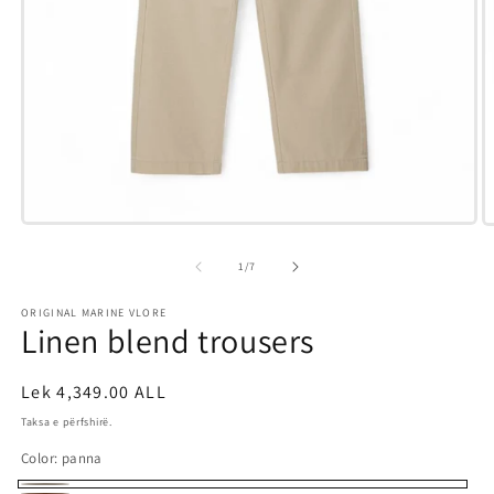
Hap
H
median
m
1
3
e
1
/
7
në
n
modalitet
m
ORIGINAL MARINE VLORE
Linen blend trousers
Çmimi
Lek 4,349.00 ALL
i
Taksa e përfshirë.
rregullt
Color:
panna