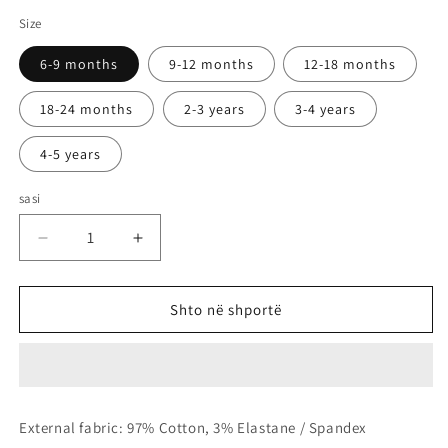
White
Pink
Size
6-9 months
9-12 months
12-18 months
18-24 months
2-3 years
3-4 years
4-5 years
sasi
Zvogëlo
Rrit
sasinë
sasinë
për
për
Strawberry
Strawberry
Shto në shportë
tank
tank
top
top
External fabric: 97% Cotton, 3% Elastane / Spandex