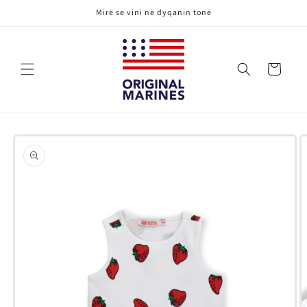
Kalo te
Mirë se vini në dyqanin tonë
përmbajtja
Karrocë
Kalo te
informacioni
i produktit