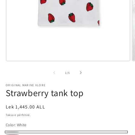
Hap
H
median
m
1
3
e
1
/
5
në
n
modalitet
m
ORIGINAL MARINE VLORE
Strawberry tank top
Çmimi
Lek 1,445.00 ALL
i
Taksa e përfshirë.
rregullt
Color:
White