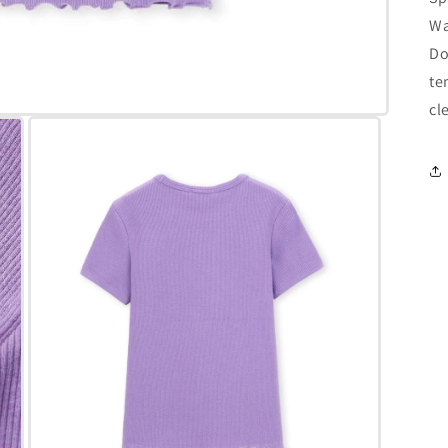
Wa
Do
te
cl