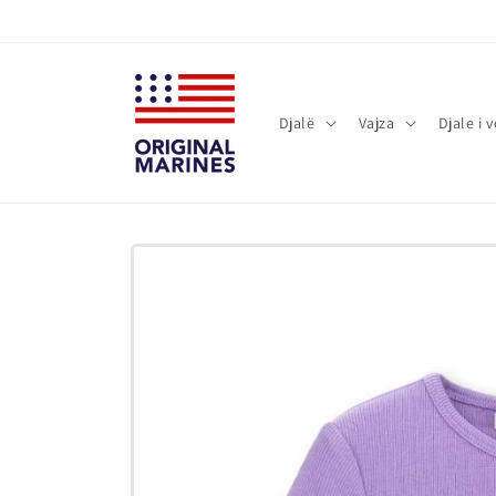
Kalo te
përmbajtja
Djalë
Vajza
Djale i 
Kalo te
informacioni
i produktit