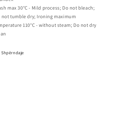
sh max 30°C - Mild process; Do not bleach;
 not tumble dry; Ironing maximum
mperature 110°C - without steam; Do not dry
ean
Shpërndaje