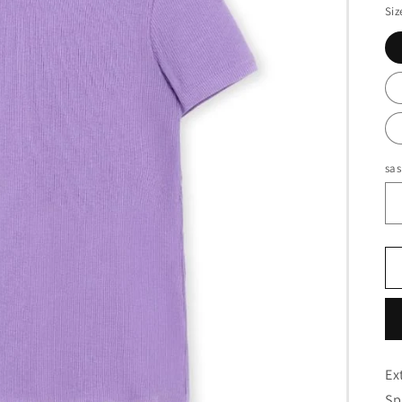
Ye
Siz
sas
Ex
Sp