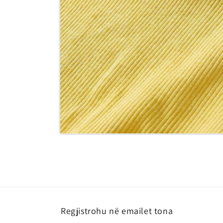
Hap
median
14
në
modalitet
Regjistrohu në emailet tona