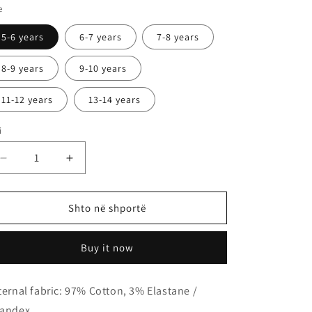
llow
e
5-6 years
6-7 years
7-8 years
8-9 years
9-10 years
11-12 years
13-14 years
i
Zvogëlo
Rrit
sasinë
sasinë
për
për
t-
t-
Shto në shportë
shirt
shirt
Buy it now
ternal fabric: 97% Cotton, 3% Elastane /
andex