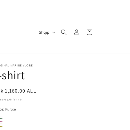
G
Identifikohu
Karrocë
Shqip
j
u
h
e
GINAL MARINE VLORE
-shirt
mimi
k 1,160.00 ALL
sa e përfshirë.
egullt
or:
Purple
rple
een
nkk
ite